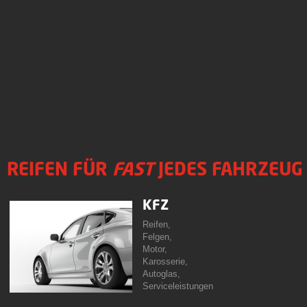
REIFEN FÜR
FAST
JEDES FAHRZEUG
KFZ
Reifen,
Felgen,
Motor,
Karosserie,
Autoglas,
Serviceleistungen