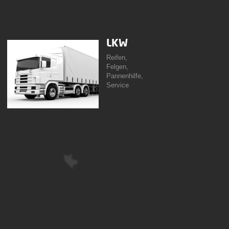
LKW
Reifen,
Felgen,
Pannenhilfe,
Service